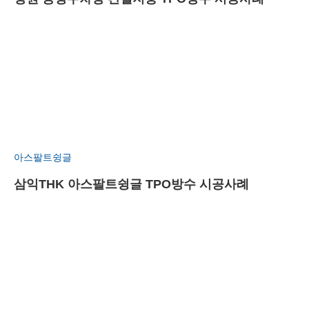
아스팔트슁글
삼익THK 아스팔트슁글 TPO방수 시공사례
검
색: