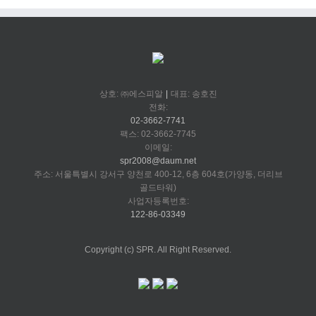
상호: ㈜에스피알
|
대표: 송호진
전화:
02-3662-7741
팩스: 02-3662-7745
이메일:
spr2008@daum.net
주소: 서울특별시 강서구 양천로 400-12, 6층 604호(가양동, 더리브
골드타워)
사업자등록번호:
122-86-03349
Copyright (c) SPR. All Right Reserved.