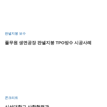
판넬지붕 보수
풀무원 생면공장 판넬지붕 TPO방수 시공사례
콘크리트
신성대학교 산학협력관