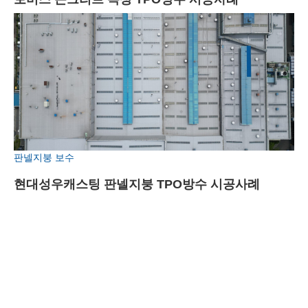
판넬지붕 보수
현대성우캐스팅 판넬지붕 TPO방수 시공사례