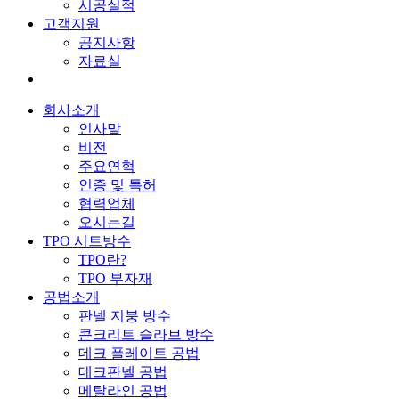
시공실적
고객지원
공지사항
자료실
회사소개
인사말
비전
주요연혁
인증 및 특허
협력업체
오시는길
TPO 시트방수
TPO란?
TPO 부자재
공법소개
판넬 지붕 방수
콘크리트 슬라브 방수
데크 플레이트 공법
데크판넬 공법
메탈라인 공법