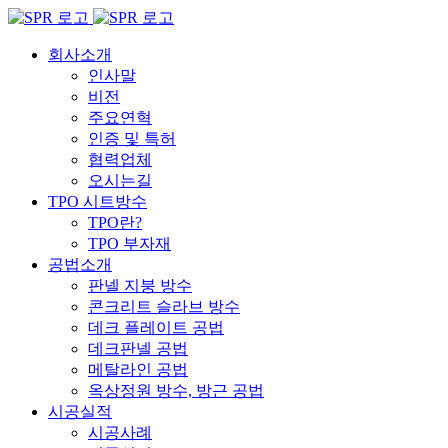
Skip
to
content
회사소개
인사말
비전
주요연혁
인증 및 특허
협력업체
오시는길
TPO 시트방수
TPO란?
TPO 부자재
공법소개
판넬 지붕 방수
콘크리트 슬라브 방수
데크 플레이트 공법
데크판넬 공법
메탈라인 공법
옥상정원 방수, 방근 공법
시공실적
시공사례