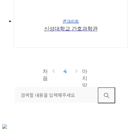
콘크리트
신성대학교 간호과학관
처
4
마
음
지
막
검색