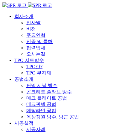
Skip
to
content
회사소개
인사말
비전
주요연혁
인증 및 특허
협력업체
오시는길
TPO 시트방수
TPO란?
TPO 부자재
공법소개
판넬 지붕 방수
콘크리트 슬라브 방수
데크 플레이트 공법
데크판넬 공법
메탈라인 공법
옥상정원 방수, 방근 공법
시공실적
시공사례