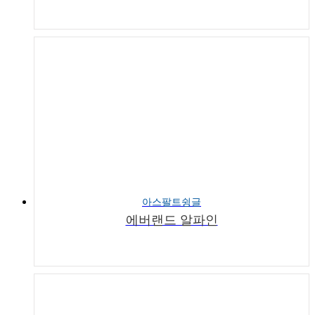
아스팔트슁글
에버랜드 알파인