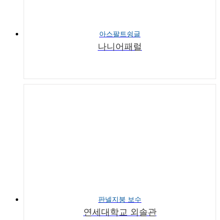
아스팔트슁글
나니어패럴
판넬지붕 보수
연세대학교 외솔관