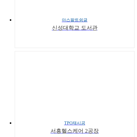
아스팔트슁글
신성대학교 도서관
TPO재시공
서흥헬스케어 2공장