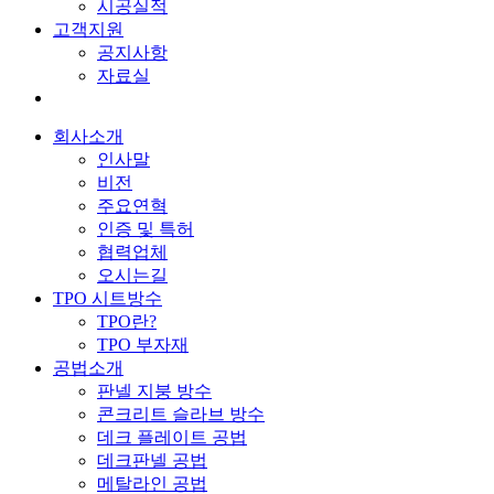
시공실적
고객지원
공지사항
자료실
회사소개
인사말
비전
주요연혁
인증 및 특허
협력업체
오시는길
TPO 시트방수
TPO란?
TPO 부자재
공법소개
판넬 지붕 방수
콘크리트 슬라브 방수
데크 플레이트 공법
데크판넬 공법
메탈라인 공법