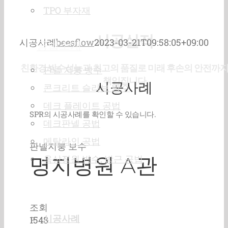
TPO 부자재
시공실적
시공사례
beesflow
2023-03-21T09:58:05+09:00
공법소개
친환경 방수성능과 최고의 품질로 미래 후손의 안전까
판넬 지붕 방수
책임집니다
시공사례
콘크리트 슬라브 방수
데크 플레이트 공법
SPR의 시공사례를 확인할 수 있습니다.
데크판넬 공법
메탈라인 공법
판넬지붕 보수
명지병원 A관
옥상정원 방수, 방근 공법
시공실적
조회
시공사례
1548