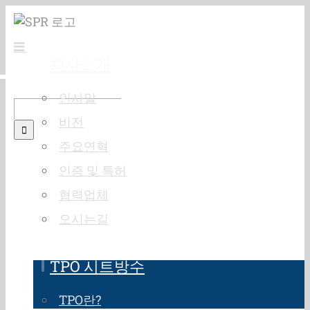
Skip
to
content
회사소개
인사말
검
비전
색:
주요연혁
인증 및 특허
협력업체
오시는길
TPO 시트방수
TPO란?