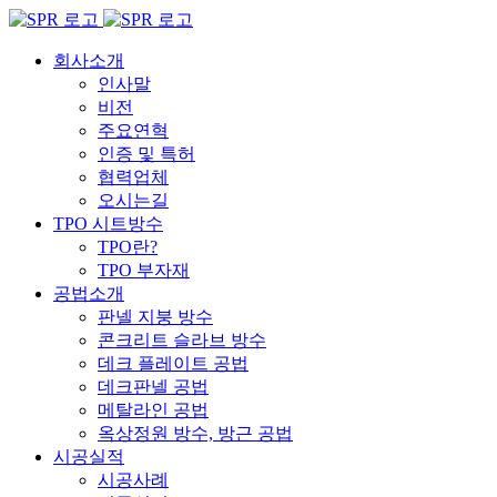
Skip
to
content
회사소개
인사말
비전
주요연혁
인증 및 특허
협력업체
오시는길
TPO 시트방수
TPO란?
TPO 부자재
공법소개
판넬 지붕 방수
콘크리트 슬라브 방수
데크 플레이트 공법
데크판넬 공법
메탈라인 공법
옥상정원 방수, 방근 공법
시공실적
시공사례