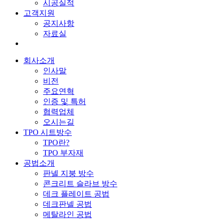
시공실적
고객지원
공지사항
자료실
회사소개
인사말
비전
주요연혁
인증 및 특허
협력업체
오시는길
TPO 시트방수
TPO란?
TPO 부자재
공법소개
판넬 지붕 방수
콘크리트 슬라브 방수
데크 플레이트 공법
데크판넬 공법
메탈라인 공법