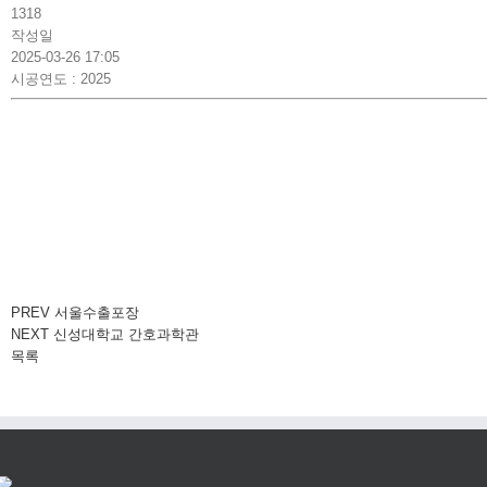
1318
작성일
2025-03-26 17:05
시공연도
: 2025
검
색:
PREV
서울수출포장
NEXT
신성대학교 간호과학관
목록