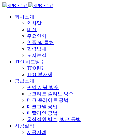
Skip
to
content
회사소개
인사말
비전
주요연혁
인증 및 특허
협력업체
오시는길
TPO 시트방수
TPO란?
TPO 부자재
공법소개
판넬 지붕 방수
콘크리트 슬라브 방수
데크 플레이트 공법
데크판넬 공법
메탈라인 공법
옥상정원 방수, 방근 공법
시공실적
시공사례