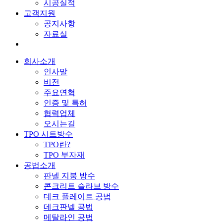
시공실적
고객지원
공지사항
자료실
회사소개
인사말
비전
주요연혁
인증 및 특허
협력업체
오시는길
TPO 시트방수
TPO란?
TPO 부자재
공법소개
판넬 지붕 방수
콘크리트 슬라브 방수
데크 플레이트 공법
데크판넬 공법
메탈라인 공법