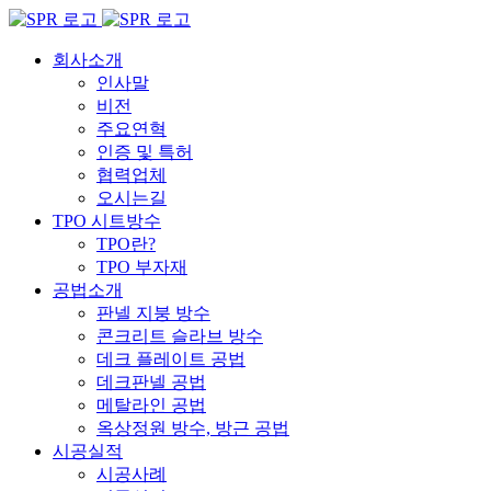
Skip
to
content
회사소개
인사말
비전
주요연혁
인증 및 특허
협력업체
오시는길
TPO 시트방수
TPO란?
TPO 부자재
공법소개
판넬 지붕 방수
콘크리트 슬라브 방수
데크 플레이트 공법
데크판넬 공법
메탈라인 공법
옥상정원 방수, 방근 공법
시공실적
시공사례