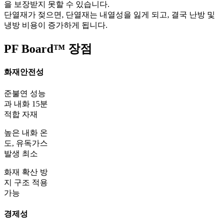
을 보장받지 못할 수 있습니다.
단열재가 젖으면, 단열재는 내열성을 잃게 되고, 결국 난방 및
냉방 비용이 증가하게 됩니다.
PF Board™ 장점
화재안전성
준불연 성능
과 내화 15분
적합 자재
높은 내화 온
도, 유독가스
발생 최소
화재 확산 방
지 구조 적용
가능
경제성