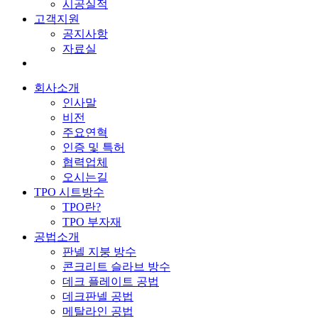
시공실적
고객지원
공지사항
자료실
회사소개
인사말
비전
주요연혁
인증 및 특허
협력업체
오시는길
TPO 시트방수
TPO란?
TPO 부자재
공법소개
판넬 지붕 방수
콘크리트 슬라브 방수
데크 플레이트 공법
데크판넬 공법
메탈라인 공법