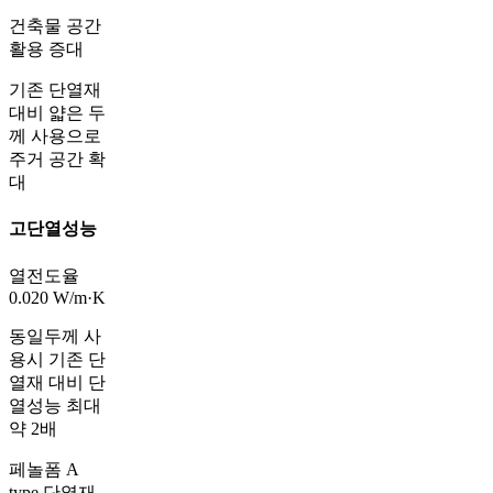
건축물 공간
활용 증대
기존 단열재
대비 얇은 두
께 사용으로
주거 공간 확
대
고단열성능
열전도율
0.020 W/m·K
동일두께 사
용시 기존 단
열재 대비 단
열성능 최대
약 2배
페놀폼 A
type 단열재