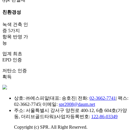
친환경성
녹색 건축 인
증 5가지
항목 반영 가
능
업계 최초
EPD 인증
저탄소 인증
획득
상호: ㈜에스피알
|
대표: 송호진
|
전화:
02-3662-7741
|
팩스:
02-3662-7745
|
이메일:
spr2008@daum.net
주소: 서울특별시 강서구 양천로 400-12, 6층 604호(가양
동, 더리브골드타워)
|
사업자등록번호:
122-86-03349
Copyright (c) SPR. All Right Reserved.